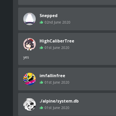
⠄⠄⠄⠄⠄⠄⠄⠄⠄⠄⠄⠄⣿⣿⣿⣿⣿⣿⣿⣿⣿⣿⣿⣿⣿⣿⣿⣿⣿⣿⣿⣿⣿⣿⣿
⠄⠄⠄⠄⠄⠄⠄⠄⠄⠄⠄⠄⠘⢻⣿⣿⣿⣿⣿⣿⣿⣿⣵⣿⣿⣿⣿⣿⣿⣿⣿⣿⣿⣿⣿
⠄⠄⠄⠄⠄⠄⠄⠄⠄⠄⠄⠄⠄⢸⣿⣿⣿⣿⣿⣿⣿⣿⣽⣿⣿⣿⣿⣿⣿⣿⣿⣿⣿⣿⣿
Snepped
⠄⠄⠄⠄⠄⠄⠄⠄⠄⠄⠄⠄⠄⠄⠻⢿⣿⣿⣿⣿⣿⣿⣿⣿⣿⣿⣿⣿⣿⣿⣿⣿⣿⣿⣿
02nd June 2020
⠄⠄⠄⠄⠄⠄⠄⠄⠄⠄⠄⠄⠄⠄⠄⠈⠉⠻⣿⣿⣿⣿⣿⣿⣿⣿⣿⣿⣿⣿⣿⣿⣿⣿⣿
⠄⠄⠄⠄⠄⠄⠄⠄⠄⠄⠄⠄⠄⠄⠄⠄⠄⠄⠄⠙⠻⢿⣿⣿⣿⣿⣿⣿⣿⣿⣿⣿⣿⣿⣿
⠄⠄⠄⠄⠄⠄⠄⠄⠄⠄⠄⠄⠄⠄⠄⠄⠄⠄⠄⠄⠄⢸⣿⣿⣿⣿⣿⣿⣿⣿⣿⣿⣿⣿⣿
HighCaliberTree
⠄⠄⠄⠄⠄⠄⠄⠄⠄⠄⠄⠄⠄⠄⠄⠄⠄⠄⠄⠄⠄⣿⣿⣿⣿⣿⣿⣿⣿⣿⣿⣿⣿⣿⣿
⠄⠄⠄⠄⠄⠄⠄⠄⠄⠄⠄⠄⠄⠄⠄⠄⠄⠄⠄⠄⠄⣿⣿⣿⣿⣿⣿⣿⣿⣿⣿⣿⣿⣿⣿
01st June 2020
⠄⠄⠄⠄⠄⠄⠄⠄⠄⠄⠄⠄⠄⠄⠄⠄⠄⠄⠄⠄⢰⣿⣿⣿⣿⣿⣿⣿⣿⣿⣿⣿⣿⣿⣿
yes
imfallinfree
01st June 2020
./alpine/system.db
01st June 2020