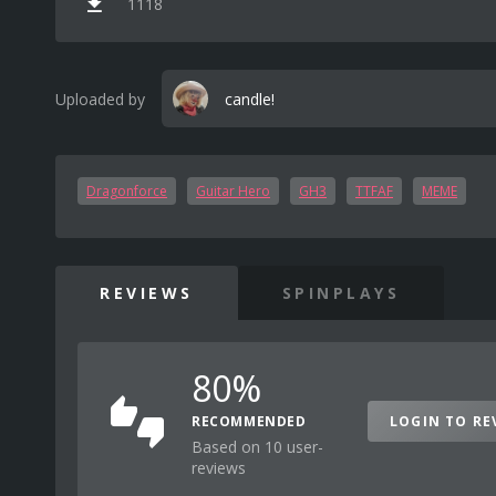
1118
Uploaded by
candle!
Dragonforce
Guitar Hero
GH3
TTFAF
MEME
REVIEWS
SPINPLAYS
80%
RECOMMENDED
LOGIN TO RE
Based on 10 user-
reviews