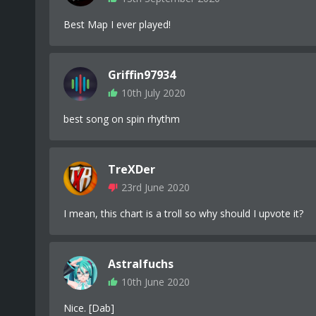
⠄⠄⠄⠄⠄⠄⠄⠄⠄⠄⠄⠄⠄⠄⠄⠄⠄⠄⠄⠄⠄⠄⠄⠄⠄⠄⠄⠄⢸⣿⠄⢿⣿⣿⣿
Best Map I ever played!
⠄⠄⠄⠄⠄⠄⠄⠄⠄⠄⠄⠄⠄⠄⠄⠄⠄⠄⠄⠄⠄⠄⠄⠄⠄⠄⠄⠄⠄⠄⠄⣿⣿⣿⣿
⠄⠄⠄⠄⠄⠄⠄⠄⠄⠄⠄⠄⠄⠄⠄⠄⠄⠄⠄⠄⠄⠄⠄⠄⠄⠄⠄⠄⠄⠄⠄⢹⣿⣿⣿
⠄⠄⠄⠄⠄⠄⠄⠄⠄⠄⠄⠄⠄⠄⠄⠄⠄⠄⠄⠄⠄⠄⠄⠄⠄⠄⠄⠄⠄⠄⣰⣿⣿⣿⣿
⠄⠄⠄⠄⠄⠄⠄⠄⠄⠄⠄⠄⠄⠄⠄⠄⠄⠄⠄⠄⠄⠄⠄⠄⠄⠄⠄⠄⠄⠄⣿⣿⣿⣿⣿
Griffin97934
⠄⠄⠄⠄⠄⠄⠄⠄⠄⠄⠄⠄⠄⠄⠄⠄⠄⠄⠄⠄⠄⠄⠄⠄⠄⠄⠄⠄⠄⣼⣽⣿⣿⣿⣿
10th July 2020
⠄⠄⠄⠄⠄⠄⠄⠄⠄⠄⠄⠄⠄⠄⠄⠄⠄⠄⠄⠄⠄⠄⢀⣀⣤⣤⠄⠄⠄⢛⠛⠛⠛⠛⣿
⠄⠄⠄⠄⠄⠄⠄⠄⠄⠄⠄⠄⠄⠄⠄⠄⠄⠄⣀⣠⣴⣶⣿⣿⣿⣿⡇⠄⠄⠈⣿⣿⣿⡿⣿
best song on spin rhythm
⠄⠄⠄⠄⠄⠄⠄⠄⠄⠄⠄⠄⠄⠄⣠⣤⣴⣾⣿⣿⣿⣿⣿⣿⣿⣿⠄⠄⠄⢨⣿⣿⣿⡧⠛
⠄⠄⠄⠄⠄⠄⠄⠄⠄⠄⠄⠄⠄⠄⣿⣿⣿⣿⣿⣿⣿⣿⣿⣿⣿⣿⣤⣶⡶⣾⣿⣿⣿⣇⣀
⠄⠄⠄⠄⠄⠄⠄⠄⠄⠄⠄⠄⠄⣸⣿⣿⣿⣿⣿⣿⣿⣿⣿⣿⣿⣿⣿⣿⡿⣿⣿⣿⠿⢿⣟
TreXDer
⠄⠄⠄⠄⠄⠄⠄⠄⠄⠄⠄⠄⠄⣿⣿⣿⣿⣿⣿⣿⣿⣿⣿⣿⣿⣿⣿⣿⣿⠿⢿⡿⣿⣯⣭
23rd June 2020
⠄⠄⠄⠄⠄⠄⠄⠄⠄⠄⠄⠄⠄⣿⣿⣿⣿⣿⣿⣿⣿⣿⣿⣿⣿⣿⣿⣿⣟⡛⠛⠛⢻⣤⣬
⠄⠄⠄⠄⠄⠄⠄⠄⠄⠄⠄⠄⢠⣿⣿⣿⣿⣿⣿⣿⣿⣿⣿⣿⣿⣿⣿⣿⣟⣛⡃⠄⢸⠶⣾
I mean, this chart is a troll so why should I upvote it?
⠄⠄⠄⠄⠄⠄⠄⠄⠄⠄⠄⠄⢸⣿⣿⣿⣿⣿⣿⣿⣿⣿⣿⣿⣿⣿⣿⣿⣟⣛⣃⡀⣸⢶⣦
⠄⠄⠄⠄⠄⠄⠄⠄⠄⠄⠄⠄⢸⣿⣿⣿⣿⣿⣿⣿⣿⣿⣿⣿⣿⣿⣿⣿⣿⣛⠛⣷⣾⣷⣶
⠄⠄⠄⠄⠄⠄⠄⠄⠄⠄⠄⠄⢸⣿⣿⣿⣿⣿⣿⣿⣿⣿⣿⣿⣿⣿⣿⣿⣿⣿⣛⣿⣿⣿⣿
Astralfuchs
⠄⠄⠄⠄⠄⠄⠄⠄⠄⠄⠄⠄⢸⣿⣿⣿⣿⣿⣿⣿⣿⣿⣿⣿⣿⣿⣿⣿⣿⣿⣻⣿⣿⣿⣿
⠄⠄⠄⠄⠄⠄⠄⠄⠄⠄⠄⠄⢸⣿⣿⣿⣿⣿⣿⣿⣿⣿⣿⣿⣿⣿⣿⣿⣿⣿⣿⣿⣿⣿⣿
10th June 2020
⠄⠄⠄⠄⠄⠄⠄⠄⠄⠄⠄⠄⣾⣿⣿⣿⣿⣿⣿⣿⣿⣿⣿⣿⣿⣿⣿⣿⣿⣿⣿⣿⣿⣿⣿
Nice. [Dab]
⠄⠄⠄⠄⠄⠄⠄⠄⠄⠄⠄⠄⣽⣿⣿⣿⣿⣿⣿⣿⣿⣿⣿⣿⣿⣿⣿⣿⣿⣿⣿⣿⣿⣿⣿