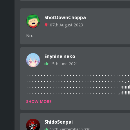
ShotDownChoppa
07th August 2023
No.
Enynine neko
15th June 2021
⠄⠄⠄⠄⠄⠄⠄⠄⠄⠄⠄⠄⠄⠄⠄⠄⠄⠄⠄⠄⠄⠄⠄⠄⠄⠄⠄⠄⠄⠄⠄⠄⠄⠄⠄
⠄⠄⠄⠄⠄⠄⠄⠄⠄⠄⠄⠄⠄⠄⠄⠄⠄⠄⠄⠄⠄⠄⠄⠄⠄⠄⠄⠄⠄⠄⠄⠄⠄⠄⡀
⠄⠄⠄⠄⠄⠄⠄⠄⠄⠄⠄⠄⠄⠄⠄⠄⠄⠄⠄⠄⠄⠄⠄⠄⠄⠄⠄⠄⠄⠄⠄⠄⠰⣶⣶
⠄⠄⠄⠄⠄⠄⠄⠄⠄⠄⠄⠄⠄⠄⠄⠄⠄⠄⠄⠄⠄⠄⠄⠄⠄⠄⠄⠄⠄⠄⠄⢀⣴⣿⣿
⠄⠄⠄⠄⠄⠄⠄⠄⠄⠄⠄⠄⠄⠄⠄⠄⠄⠄⠄⠄⠄⠄⠄⠄⠄⠄⠄⠄⠄⠄⠄⢼⣿⣿⣿
SHOW MORE
⠄⠄⠄⠄⠄⠄⠄⠄⠄⠄⠄⠄⠄⠄⠄⠄⠄⠄⠄⠄⠄⠄⠄⠄⠄⠄⠄⠄⠄⢐⣿⣾⣿⣿⣿
⠄⠄⠄⠄⠄⠄⠄⠄⠄⠄⠄⠄⠄⠄⠄⠄⠄⠄⠄⠄⠄⠄⠄⠄⠄⠄⠄⠄⠄⣾⣿⣿⣾⣿⣿
⠄⠄⠄⠄⠄⠄⠄⠄⠄⠄⠄⠄⠄⠄⠄⠄⠄⠄⠄⠄⠄⠄⠄⠄⠄⠄⠄⠄⠄⠸⣿⣏⣿⣿⣿
ShidoSenpai
⠄⠄⠄⠄⠄⠄⠄⠄⠄⠄⠄⠄⠄⠄⠄⠄⠄⠄⠄⠄⠄⠄⠄⠄⠄⠄⠄⠄⣠⠄⠁⢹⣿⣿⣿
⠄⠄⠄⠄⠄⠄⠄⠄⠄⠄⠄⠄⠄⠄⠄⠄⠄⠄⠄⠄⠄⠄⠄⠄⠄⠄⠄⠄⣿⡇⠄⣾⣿⣿⣿
13th September 2020